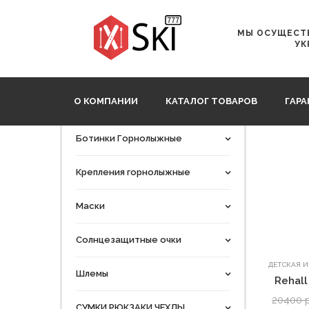
Главная
REHALL
Детская и подростковая одежда
МЫ ОСУЩЕСТВ
УК
Категории
О КОМПАНИИ
КАТАЛОГ ТОВАРОВ
ГАР
ГОРНЫЕ ЛЫЖИ
Ботинки Горнолыжные
Крепления горнолыжные
Маски
Солнцезащитные очки
ДЕТСКАЯ 
Шлемы
Rehall
20400 
СУМКИ,РЮКЗАКИ,ЧЕХЛЫ