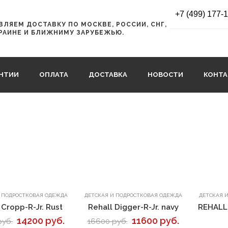
+7 (499) 177-
ЛЯЕМ ДОСТАВКУ ПО МОСКВЕ, РОССИИ, СНГ,
РАИНЕ И БЛИЖНИМУ ЗАРУБЕЖЬЮ.
АНТИИ
ОПЛАТА
ДОСТАВКА
НОВОСТИ
КОНТ
В корзину
В корзину
И ПОДРОСТКОВАЯ ОДЕЖДА
ДЕТСКАЯ И ПОДРОСТКОВАЯ ОДЕЖДА
ДЕТСКАЯ 
 Cropp-R-Jr. Rust
Rehall Digger-R-Jr. navy
REHALL
14200 руб.
11600 руб.
руб.
16600 руб.