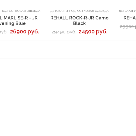
В корзину
В корзину
И ПОДРОСТКОВАЯ ОДЕЖДА
ДЕТСКАЯ И ПОДРОСТКОВАЯ ОДЕЖДА
ДЕТСКАЯ 
 MARLISE-R - JR
REHALL ROCK-R-JR Camo
REHA
vening Blue
Black
29900 
26900 руб.
24500 руб.
руб.
29490 руб.