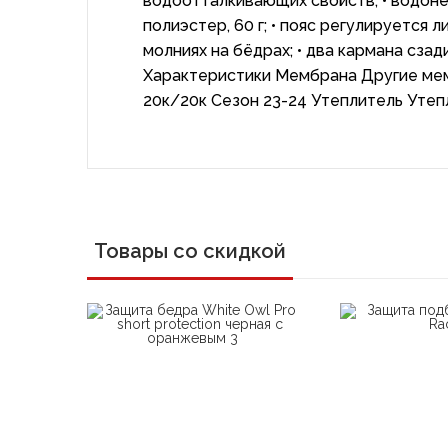
водоотталкивающих свойств; • водонеп
полиэстер, 60 г; • пояс регулируется л
молниях на бёдрах; • два кармана сзад
Характеристики Мембрана Другие ме
20к/20к Сезон 23-24 Утеплитель Уте
Товары со скидкой