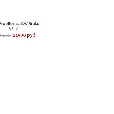
В корзину
Freeflex 11 GW Brake
85 [D
21500 руб.
0 руб.