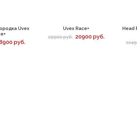
корзину
В корзину
ородка Uvex
Uvex Race+
Head 
ce+
20900 руб.
29900 руб.
8900 руб.
2249