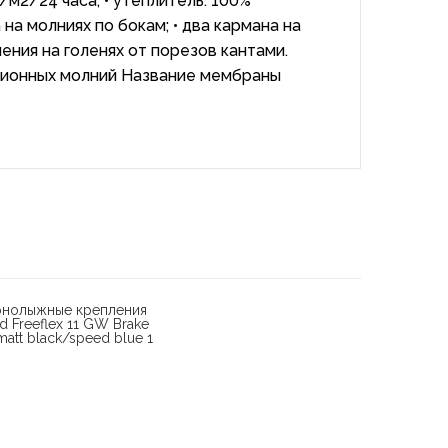
м2/24 часа; • утеплитель: 100%
 на молниях по бокам; • два кармана на
ления на голенях от порезов кантами.
ционных молний Название мембраны