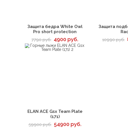
В корзину
В 
Защита бедра White Owl
Защита подб
Pro short protection
Ra
4900 руб.
7790 руб.
10990 руб.
В корзину
ELAN ACE Gsx Team Plate
(171)
54900 руб.
59900 руб.