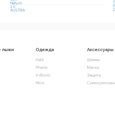
е лыжи
Одежда
Аксессуары
Halti
Шлемы
Phenix
Маски
X-Bionic
Защита
Mico
Сумки,рюкзаки