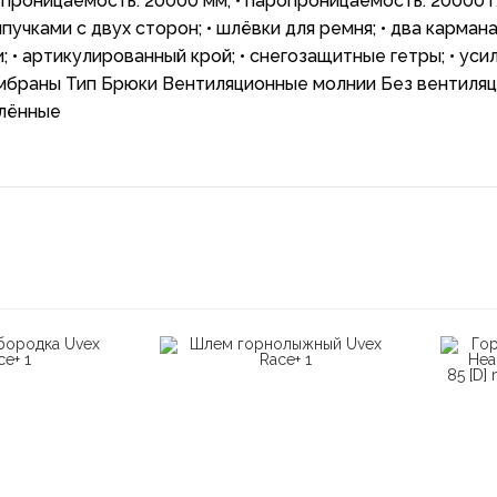
роницаемость: 20000 мм; • паропроницаемость: 20000 г/
ипучками с двух сторон; • шлёвки для ремня; • два кармана
и; • артикулированный крой; • снегозащитные гетры; • уси
мбраны Тип Брюки Вентиляционные молнии Без вентиля
плённые