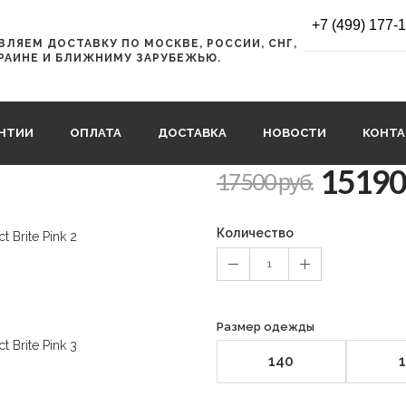
-R-Jr. Camo Abstract Brite Pink
+7 (499) 177-
ЛЯЕМ ДОСТАВКУ ПО МОСКВЕ, РОССИИ, СНГ,
Брюки подрост
РАИНЕ И БЛИЖНИМУ ЗАРУБЕЖЬЮ.
Camo Abstract 
60468_9015
АНТИИ
ОПЛАТА
ДОСТАВКА
НОВОСТИ
КОНТ
15190
17500 руб.
Количество
1
Размер одежды
140