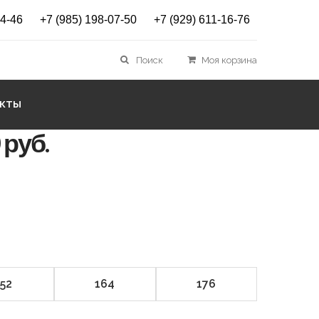
14-46
+7 (985) 198-07-50
+7 (929) 611-16-76
ковые Rehall Nori-R-Jr.
Поиск
Моя корзина
Brite Pink
АКТЫ
 руб.
152
164
176