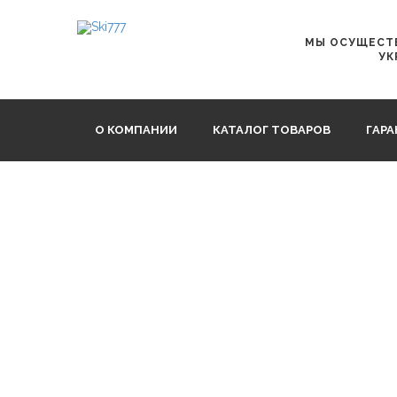
Главная
Мази, парафины, пудры, ускорители
СПРЕС
МЫ ОСУЩЕСТВ
УК
О КОМПАНИИ
КАТАЛОГ ТОВАРОВ
ГАР