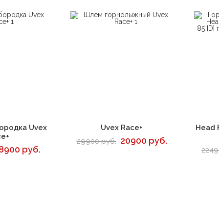
корзину
В корзину
ородка Uvex
Uvex Race+
Head 
ce+
20900 руб.
29900 руб.
8900 руб.
2249