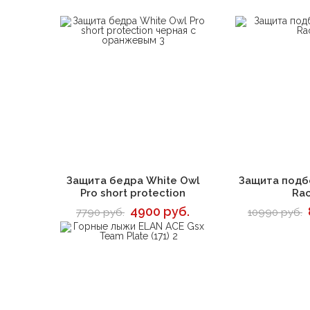
В корзину
В 
Защита бедра White Owl
Защита подб
Pro short protection
Ra
4900 руб.
7790 руб.
10990 руб.