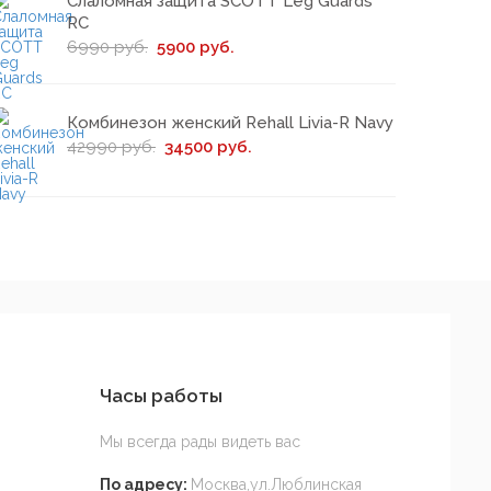
Слаломная защита SCOTT Leg Guards
RC
6990 руб.
5900 руб.
Комбинезон женский Rehall Livia-R Navy
42990 руб.
34500 руб.
Часы работы
Мы всегда рады видеть вас
По адресу:
Москва,ул.Люблинская