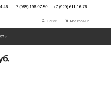
ET 15g
14-46
+7 (985) 198-07-50
+7 (929) 611-16-76
НЫЙ ГОНОЧНЫЙ
Поиск
Моя корзина
ПЛЫЙ HOLMENKOL
ET 15g
АКТЫ
уб.