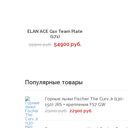
В корзину
ELAN ACE Gsx Team Plate
(171)
54900 руб.
59900 руб.
Популярные товары
Горные лыжи Fischer The Curv Jr (130-
150) JRS + крепления FS7 GW
25000 руб.
22900 руб.