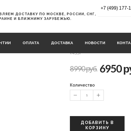
СОВАННЫЙ ГОНОЧНЫЙ ПОРОШОК ТЕПЛЫЙ HOLMENKOL SpeedBlock W
+7 (499) 177-
ЛЯЕМ ДОСТАВКУ ПО МОСКВЕ, РОССИИ, СНГ,
СПРЕССОВАН
РАИНЕ И БЛИЖНИМУ ЗАРУБЕЖЬЮ.
ПОРОШОК ТЕ
SpeedBlock W
АНТИИ
ОПЛАТА
ДОСТАВКА
НОВОСТИ
КОНТ
24351
6950 р
8990 руб.
Количество
1
ДОБАВИТЬ В
КОРЗИНУ