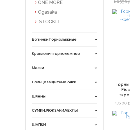
60590 
ONE MORE
Ogasaka
STOCKLI
Ботинки Горнолыжные
Крепления горнолыжные
Маски
Солнцезащитные очки
Горны
Fisc
+кре
Шлемы
47300 
СУМКИ,РЮКЗАКИ,ЧЕХЛЫ
ШАПКИ