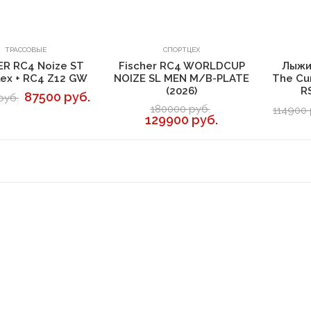
В корзину
В корзину
ТРАССОВЫЕ
СПОРТЦЕХ
ER RC4 Noize ST
Fischer RC4 WORLDCUP
Лыжи
lex + RC4 Z12 GW
NOIZE SL MEN M/B-PLATE
The Cur
(2026)
R
87500 руб.
руб.
180000 руб.
114900 
129900 руб.