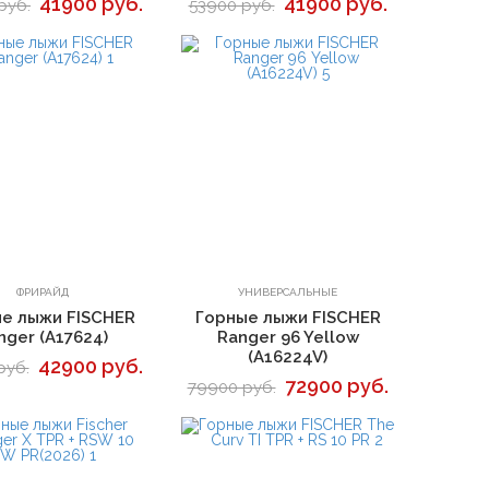
41900 руб.
41900 руб.
руб.
53900 руб.
В корзину
В корзину
ФРИРАЙД
УНИВЕРСАЛЬНЫЕ
е лыжи FISCHER
Горные лыжи FISCHER
nger (A17624)
Ranger 96 Yellow
(A16224V)
42900 руб.
руб.
72900 руб.
79900 руб.