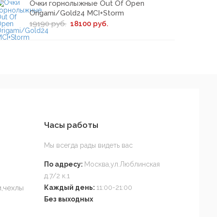
Очки горнолыжные Out Of Open
Origami/Gold24 MCI+Storm
19190 руб.
18100 руб.
Часы работы
Мы всегда рады видеть вас
По адресу:
Москва,ул.Люблинская
д.7/2 к.1
,чехлы
Каждый день:
11:00-21:00
Без выходных