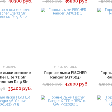
40300 руб.
36900 руб.
руб.
44000 руб.
49900 
В корзину
В корзину
ЖЕНСКИЕ
УНИВЕРСАЛЬНЫЕ
е лыжи женские
Горные лыжи FISCHER
Горны
her Lite 72 Slr
Ranger (A17624)
Ra
пления Rs 9 Slr
42900 руб.
58900 руб.
58900 
35400 руб.
руб.