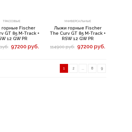
В корзину
В корзину
ТРАССОВЫЕ
УНИВЕРСАЛЬНЫЕ
 горные Fischer
Лыжи горные Fischer
v GT 85 M-Track +
The Curv GT 85 M-Track +
SW 12 GW PR
RSW 12 GW PR
97200 руб.
97200 руб.
руб.
114900 руб.
1
2
...
8
9