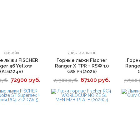
В корзину
В корзину
ФРИРАЙД
УНИВЕРСАЛЬНЫЕ
е лыжи FISCHER
Горные лыжи Fischer
Горн
ger 96 Yellow
Ranger X TPR + RSW 10
Range
(A16224V)
GW PR(2026)
72900 руб.
67100 руб.
руб.
77900 руб.
77900 