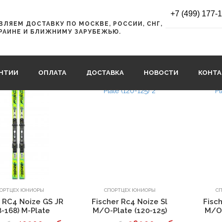
+7 (499) 177-
ЛЯЕМ ДОСТАВКУ ПО МОСКВЕ, РОССИИ, СНГ,
РАИНЕ И БЛИЖНИМУ ЗАРУБЕЖЬЮ.
АНТИИ
ОПЛАТА
ДОСТАВКА
НОВОСТИ
КОНТ
В корзину
В корзину
ОРТЦЕХ ЮНИОРЫ
СПОРТЦЕХ ЮНИОРЫ
С
r RC4 Noize GS JR
Fischer Rc4 Noize Sl
Fisc
8-168) M-Plate
M/O-Plate (120-125)
M/O-