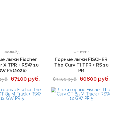
В корзину
В корзину
ФРИРАЙД
ЖЕНСКИЕ
ые лыжи Fischer
Горные лыжи FISCHER
r X TPR + RSW 10
The Curv TI TPR + RS 10
GW PR(2026)
PR
67100 руб.
60800 руб.
руб.
83400 руб.