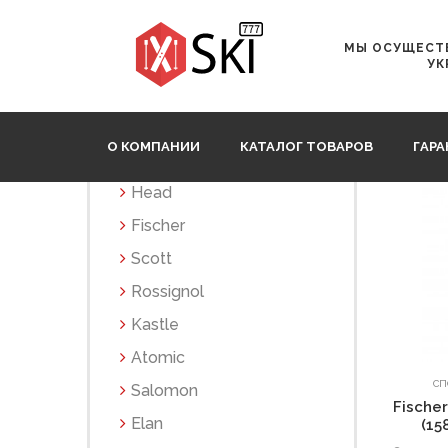
Главная
ГОРНЫЕ ЛЫЖИ
Fischer
МЫ ОСУЩЕСТВ
УК
Категории
О КОМПАНИИ
КАТАЛОГ ТОВАРОВ
ГАР
ГОРНЫЕ ЛЫЖИ
Head
Fischer
Scott
Rossignol
Kastle
Atomic
СП
Salomon
Fische
Elan
(15