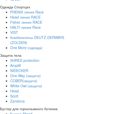
Одежда Спортцех
PHENIX линия Race
Head линия RACE
Fisher линия RACE
HALTI линия Race
VIST
Комбинезоны DEUTZ-DERWAYS
(ZOLDEN)
One More (одежда)
Защита тела
SHRED protection
Amplifi
NIDECKER
One Way (защита)
COBER(защита)
White Owl (защита)
Head
Scott
Zandona
Бустер для горнолыжного ботинка
Бустер Shred