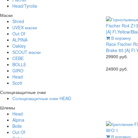
Head/Tyrolia
Маски
Shred
UVEX маски
Out Of
В корзину
ALPINA
Race
Fischer Rc
Oakley
Brake 85 [A] Fl.
SCOUT маски
29900 руб.
CEBE
BOLLE
24900 руб.
GIRO
Head
Scott
Солнцезащитные очки
Солнцезащитные очки HEAD
Шлемы
Head
Alpina
Bolle
Out Of
В корзину