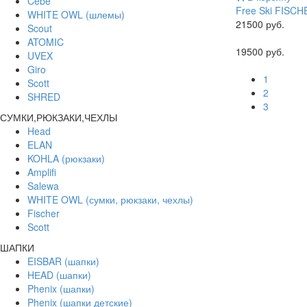
Cebe
Free Ski
FISCHE
WHITE OWL (шлемы)
21500 руб.
Scout
ATOMIC
19500 руб.
UVEX
Giro
1
Scott
2
SHRED
3
СУМКИ,РЮКЗАКИ,ЧЕХЛЫ
Head
ELAN
KOHLA (рюкзаки)
Amplifi
Salewa
WHITE OWL (сумки, рюкзаки, чехлы)
Fischer
Scott
ШАПКИ
EISBAR (шапки)
HЕAD (шапки)
Phenix (шапки)
Phenix (шапки детские)