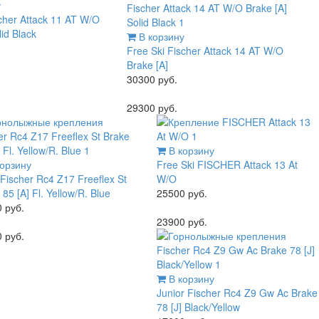
у
cher Attack 11 AT W/O
lid Black
В корзину
Free Ski
Fischer Attack 14 AT W/O
Brake [A]
30300 руб.
29300 руб.
В корзину
орзину
Free Ski
FISCHER Attack 13 At
Fischer Rc4 Z17 Freeflex St
W/O
85 [A] Fl. Yellow/R. Blue
25500 руб.
 руб.
23900 руб.
 руб.
В корзину
Junior
Fischer Rc4 Z9 Gw Ac Brake
78 [J] Black/Yellow