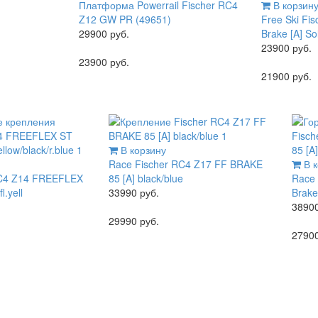
Платформа Powerrail
Fischer RC4
В корзин
Z12 GW PR (49651)
Free Ski
Fis
29900 руб.
Brake [A] So
23900 руб.
23900 руб.
21900 руб.
В корзину
Race
Fischer RC4 Z17 FF BRAKE
В к
RC4 Z14 FREEFLEX
85 [A] black/blue
Race
l.yell
33990 руб.
Brake 
38900
29990 руб.
27900