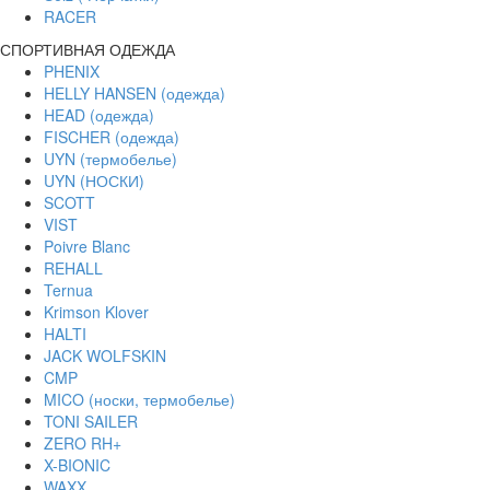
RACER
СПОРТИВНАЯ ОДЕЖДА
PHENIX
HELLY HANSEN (одежда)
HEAD (одежда)
FISCHER (одежда)
UYN (термобелье)
UYN (НОСКИ)
SCOTT
VIST
Poivre Blanc
REHALL
Ternua
Krimson Klover
HALTI
JACK WOLFSKIN
CMP
MICO (носки, термобелье)
TONI SAILER
ZERO RH+
X-BIONIC
WAXX