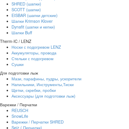
SHRED (шапки)
SCOTT (шапки)
EISBAR (шапки детские)
Шапки Krimson Klover
Dynafit (шапки и кепки)
Шапки Buff
Therm-IC / LENZ
Носки с подогревом LENZ
Аккумуляторы, провода
Стельки с подогревом
Сушки
Для подготовки лыж
Мази, парафины, пудры, ускорители
Напильники, Инструменты,Тиски
Щетки, скребки, пробки
Аксессуары (для подготовки лыж)
Варежки / Перчатки
REUSCH
SnowLife
Варежки / Перчатки SHRED
Seiz ( Перчатки)