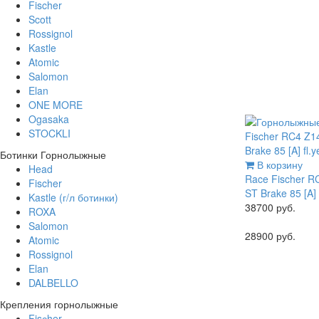
Fischer
Scott
Rossignol
Kastle
Atomic
Salomon
Elan
ONE MORE
Ogasaka
STOCKLI
Ботинки Горнолыжные
В корзину
Head
Race
Fischer 
Fischer
ST Brake 85 [A] f
Kastle (г/л ботинки)
38700 руб.
ROXA
Salomon
28900 руб.
Atomic
Rossignol
Elan
DALBELLO
Крепления горнолыжные
Fisсher