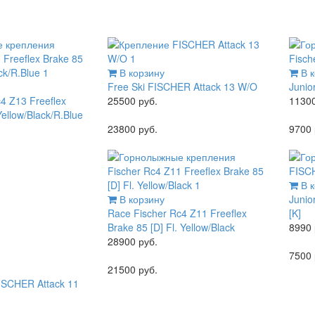
В корзину
В к
Free Ski
FISCHER Attack 13 W/O
Junio
4 Z13 Freeflex
25500 руб.
11300
Yellow/Black/R.Blue
23800 руб.
9700 
В к
В корзину
Junio
Race
Fischer Rc4 Z11 Freeflex
[K]
Brake 85 [D] Fl. Yellow/Black
8990 
28900 руб.
7500 
21500 руб.