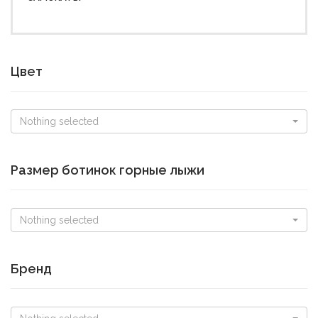
Цвет
Nothing selected
Размер ботинок горные лыжи
Nothing selected
Бренд