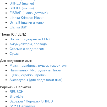
SHRED (шапки)
SCOTT (шапки)
EISBAR (шапки детские)
Шапки Krimson Klover
Dynafit (шапки и кепки)
Шапки Buff
Therm-IC / LENZ
Носки с подогревом LENZ
Аккумуляторы, провода
Стельки с подогревом
Сушки
Для подготовки лыж
Мази, парафины, пудры, ускорители
Напильники, Инструменты,Тиски
Щетки, скребки, пробки
Аксессуары (для подготовки лыж)
Варежки / Перчатки
REUSCH
SnowLife
Варежки / Перчатки SHRED
Seiz ( Перчатки)