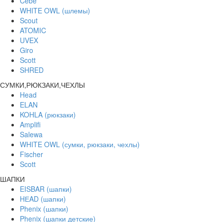
Cebe
WHITE OWL (шлемы)
Scout
ATOMIC
UVEX
Giro
Scott
SHRED
СУМКИ,РЮКЗАКИ,ЧЕХЛЫ
Head
ELAN
KOHLA (рюкзаки)
Amplifi
Salewa
WHITE OWL (сумки, рюкзаки, чехлы)
Fischer
Scott
ШАПКИ
EISBAR (шапки)
HЕAD (шапки)
Phenix (шапки)
Phenix (шапки детские)