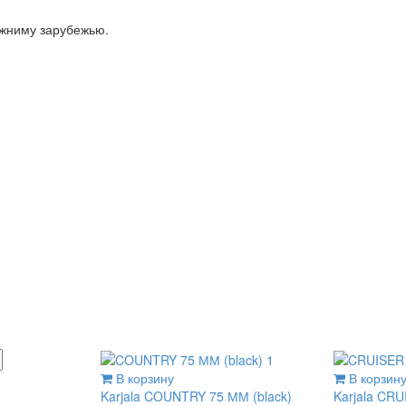
ижниму зарубежью.
В корзину
В корзин
Karjala
COUNTRY 75 ММ (black)
Karjala
CRU