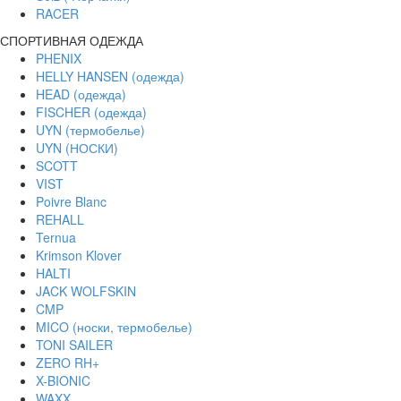
RACER
СПОРТИВНАЯ ОДЕЖДА
PHENIX
HELLY HANSEN (одежда)
HEAD (одежда)
FISCHER (одежда)
UYN (термобелье)
UYN (НОСКИ)
SCOTT
VIST
Poivre Blanc
REHALL
Ternua
Krimson Klover
HALTI
JACK WOLFSKIN
CMP
MICO (носки, термобелье)
TONI SAILER
ZERO RH+
X-BIONIC
WAXX