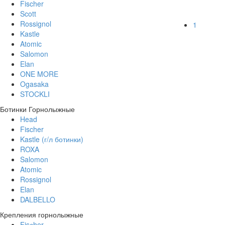
Fischer
Scott
Rossignol
1
Kastle
Atomic
Salomon
Elan
ONE MORE
Ogasaka
STOCKLI
Ботинки Горнолыжные
Head
Fischer
Kastle (г/л ботинки)
ROXA
Salomon
Atomic
Rossignol
Elan
DALBELLO
Крепления горнолыжные
Fisсher