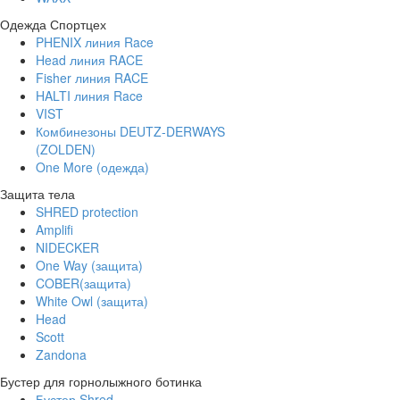
Одежда Спортцех
PHENIX линия Race
Head линия RACE
Fisher линия RACE
HALTI линия Race
VIST
Комбинезоны DEUTZ-DERWAYS
(ZOLDEN)
One More (одежда)
Защита тела
SHRED protection
Amplifi
NIDECKER
One Way (защита)
COBER(защита)
White Owl (защита)
Head
Scott
Zandona
Бустер для горнолыжного ботинка
Бустер Shred