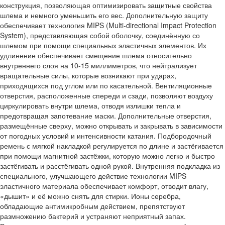
конструкция, позволяющая оптимизировать защитные свойства
шлема и немного уменьшить его вес. Дополнительную защиту
обеспечивает технология MIPS (Multi-directional Impact Protection
System), представляющая собой оболочку, соединённую со
шлемом при помощи специальных эластичных элементов. Их
удлинение обеспечивает смещение шлема относительно
внутреннего слоя на 10-15 миллиметров, что нейтрализует
вращательные силы, которые возникают при ударах,
приходящихся под углом или по касательной. Вентиляционные
отверстия, расположенные спереди и сзади, позволяют воздуху
циркулировать внутри шлема, отводя излишки тепла и
предотвращая запотевание маски. Дополнительные отверстия,
размещённые сверху, можно открывать и закрывать в зависимости
от погодных условий и интенсивности катания. Подбородочный
ремень с мягкой накладкой регулируется по длине и застёгивается
при помощи магнитной застёжки, которую можно легко и быстро
застёгивать и расстёгивать одной рукой. Внутренняя подкладка из
специального, улучшающего действие технологии MIPS
эластичного материала обеспечивает комфорт, отводит влагу,
«дышит» и её можно снять для стирки. Ионы серебра,
обладающие антимикробным действием, препятствуют
размножению бактерий и устраняют неприятный запах.