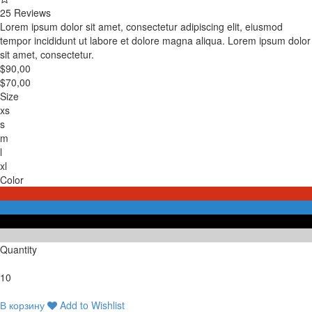
25 Reviews
Lorem ipsum dolor sit amet, consectetur adipiscing elit, eiusmod
tempor incididunt ut labore et dolore magna aliqua. Lorem ipsum dolor
sit amet, consectetur.
$90,00
$70,00
Size
xs
s
m
l
xl
Color
Quantity
10
В корзину
Add to Wishlist