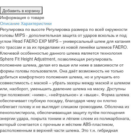
Добавить в корзину
Информация о товаре
Описание
Характеристики
Регулировка по высоте Регулировка размера по всей окружности
головы MIPS - дополнительная защита от ударов вскользь и под
углом Head FAERO EXP MIPS – универсальный шлем для катания
по трассам и за их пределами из новой линейки шлемов FAERO.
Ключевой особенностью данного шлема является технология
Sphere Fit Height Adjustment, позволяющая регулировать
положение шлема, делая его выше или ниже в зависимости от
формы головы пользователя. Она даёт возможность не только
добиться комфортного положения шлема, но и улучшить его
совместимость с маской – убрать зазоры между маской и шлемом
или, наоборот, уменьшить давление шлема на маску. Доступны
три положения: «ниже», «нейтральное» и «выше». Форма шлема
обеспечивает глубокую посадку, благодаря чему он плотно
облегает голову и не выглядит слишком громоздким. Оболочка из
пенополистирола, обеспечивающая защиту путём поглощения
энергии удара, покрыта тонким и лёгким слоем из поликарбоната,
который сочетается с прочным и жёстким ABS-пластиком,
расположенным в верхней части шлема. Это т.н. гибридная