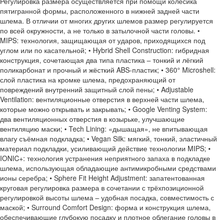
Регулировка размера осуществляется при помощи колёсика
пятигранной формы, расположенного в нижней задней части
шлема. В отличии от многих других шлемов размер регулируется
по всей окружности, а не только в затылочной части головы. •
MIPS: технология, защищающая от ударов, приходящихся под
углом или по касательной; • Hybrid Shell Construction: гибридная
конструкция, сочетающая два типа пластика – тонкий и лёгкий
поликарбонат и прочный и жёсткий ABS-пластик; • 360° Microshell:
слой пластика на кромке шлема, предохраняющий от
повреждений внутренний защитный слой пены; • Adjustable
Ventilation: вентиляционные отверстия в верхней части шлема,
которые можно открывать и закрывать; • Google Venting System:
два вентиляционных отверстия в козырьке, улучшающие
вентиляцию маски; • Tech Lining: «дышащая», не впитывающая
влагу съёмная подкладка; • Vegan Silk: мягкий, тонкий, эластичный
материал подкладки, усиливающий действие технологии MIPS; •
IONIC+: технология устранения неприятного запаха в подкладке
шлема, использующая обладающие антимикробными средствами
ионы серебра; • Sphere Fit Height Adjustment: запатентованная
круговая регулировка размера в сочетании с трёхпозиционной
регулировкой высоты шлема – удобная посадка, совместимость с
маской; • Surround Comfort Design: форма и конструкция шлема,
обеспечивающие глубокую посадку и плотное облегание головы в