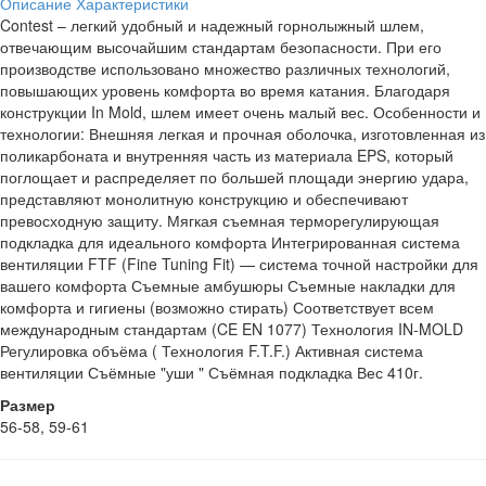
Описание
Характеристики
Contest – легкий удобный и надежный горнолыжный шлем,
отвечающим высочайшим стандартам безопасности. При его
производстве использовано множество различных технологий,
повышающих уровень комфорта во время катания. Благодаря
конструкции In Mold, шлем имеет очень малый вес. Особенности и
технологии: Внешняя легкая и прочная оболочка, изготовленная из
поликарбоната и внутренняя часть из материала EPS, который
поглощает и распределяет по большей площади энергию удара,
представляют монолитную конструкцию и обеспечивают
превосходную защиту. Мягкая съемная терморегулирующая
подкладка для идеального комфорта Интегрированная система
вентиляции FTF (Fine Tuning Fit) — система точной настройки для
вашего комфорта Съемные амбушюры Съемные накладки для
комфорта и гигиены (возможно стирать) Соответствует всем
международным стандартам (CE EN 1077) Технология IN-MOLD
Регулировка объёма ( Технология F.T.F.) Активная система
вентиляции Съёмные "уши " Съёмная подкладка Вес 410г.
Размер
56-58, 59-61