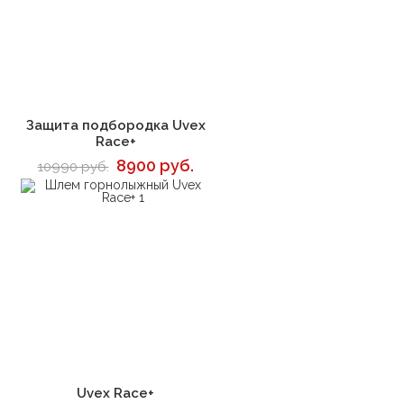
В корзину
Защита подбородка Uvex
Race+
8900 руб.
10990 руб.
В корзину
Uvex Race+