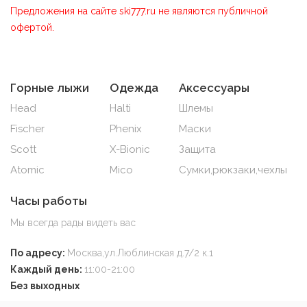
Предложения на сайте ski777.ru не являются публичной
офертой.
Горные лыжи
Одежда
Аксессуары
Head
Halti
Шлемы
Fischer
Phenix
Маски
Scott
X-Bionic
Защита
Atomic
Mico
Сумки,рюкзаки,чехлы
Часы работы
Мы всегда рады видеть вас
По адресу:
Москва,ул.Люблинская д.7/2 к.1
Каждый день:
11:00-21:00
Без выходных