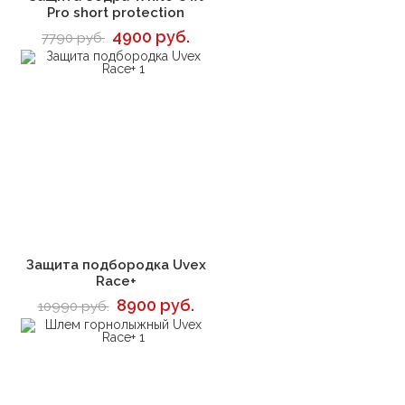
Pro short protection
4900 руб.
7790 руб.
В корзину
Защита подбородка Uvex
Race+
8900 руб.
10990 руб.