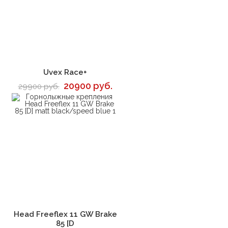
В корзину
Uvex Race+
20900 руб.
29900 руб.
В корзину
Head Freeflex 11 GW Brake
85 [D