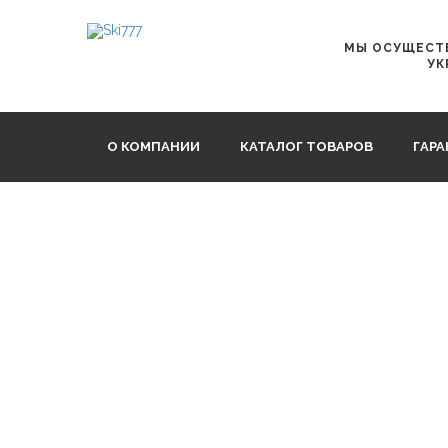
Главная
Жесткая защита
Back Protector X-Active blu
МЫ ОСУЩЕСТВ
УК
О КОМПАНИИ
КАТАЛОГ ТОВАРОВ
ГАР