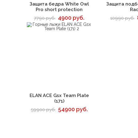
В корзину
В 
Защита бедра White Owl
Защита подб
Pro short protection
Ra
4900 руб.
7790 руб.
10990 руб.
В корзину
ELAN ACE Gsx Team Plate
(171)
54900 руб.
59900 руб.