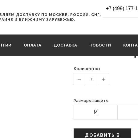
e
+7 (499) 177-
ЛЯЕМ ДОСТАВКУ ПО МОСКВЕ, РОССИИ, СНГ,
Back Protector
РАИНЕ И БЛИЖНИМУ ЗАРУБЕЖЬЮ.
45564kjgkg
АНТИИ
ОПЛАТА
ДОСТАВКА
НОВОСТИ
КОНТ
9900 
16900 руб.
Количество
1
Размеры защиты
M
ДОБАВИТЬ В