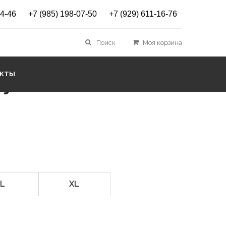
14-46
+7 (985) 198-07-50
+7 (929) 611-16-76
 X-Active blue
Поиск
Моя корзина
АКТЫ
руб.
L
XL