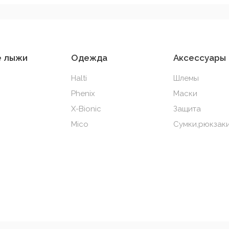
е лыжи
Одежда
Аксессуары
Halti
Шлемы
Phenix
Маски
X-Bionic
Защита
Mico
Сумки,рюкзаки