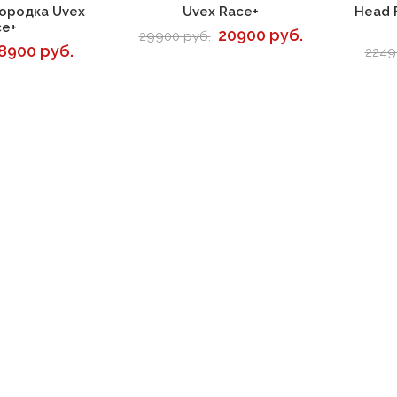
корзину
В корзину
ородка Uvex
Uvex Race+
Head 
ce+
20900 руб.
29900 руб.
8900 руб.
2249