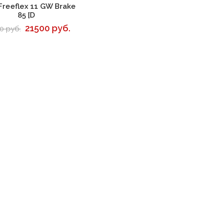
В корзину
Freeflex 11 GW Brake
85 [D
21500 руб.
0 руб.