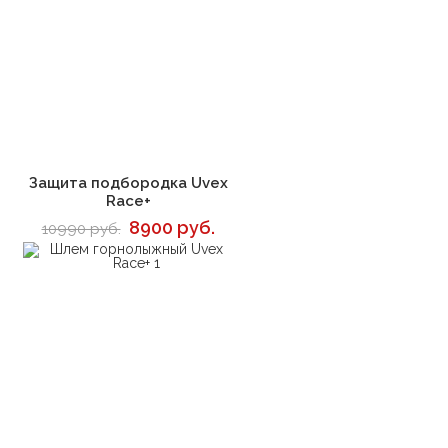
В корзину
Защита подбородка Uvex
Race+
8900 руб.
10990 руб.