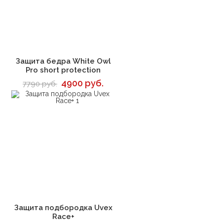
В корзину
Защита бедра White Owl
Pro short protection
4900 руб.
7790 руб.
В корзину
Защита подбородка Uvex
Race+