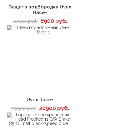
В корзину
Защита подбородка Uvex
Race+
8900 руб.
10990 руб.
В корзину
Uvex Race+
20900 руб.
29900 руб.