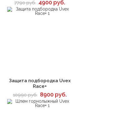
4900 руб.
7790 руб.
В корзину
Защита подбородка Uvex
Race+
8900 руб.
10990 руб.