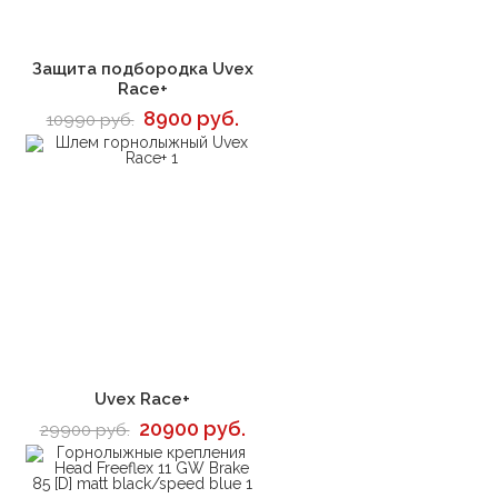
В корзину
Защита подбородка Uvex
Race+
8900 руб.
10990 руб.
В корзину
Uvex Race+
20900 руб.
29900 руб.