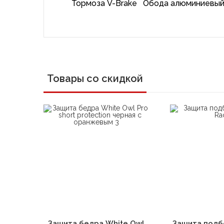
Тормоза V-Brake Обода алюминиевый
Товары со скидкой
В корзину
В 
Защита бедра White Owl
Защита подб