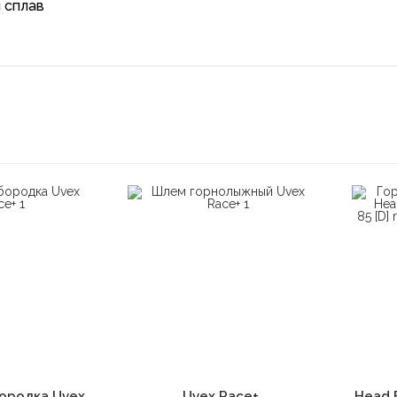
 сплав
корзину
В корзину
ородка Uvex
Uvex Race+
Head 