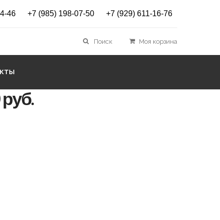
14-46
+7 (985) 198-07-50
+7 (929) 611-16-76
осипед Novatrack TG-
Поиск
Моя корзина
АКТЫ
 руб.