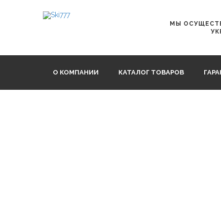
Главная
СКЛАДНЫЕ ВЕЛОСИПЕДЫ
Novatrack TG-24
МЫ ОСУЩЕСТВ
УК
О КОМПАНИИ
КАТАЛОГ ТОВАРОВ
ГАР