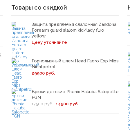
Товары со скидкой
Защита предплечья слаломная Zandona
Forearm guard slalom kid/lady fluo
yellow
Цену уточняйте
K
Горнолыжный шлем Head Faero Exp Mips
Nichtpetrol
29900 руб.
Брюки детские Phenix Hakuba Salopette
FGN
17500 руб.
14500 руб.