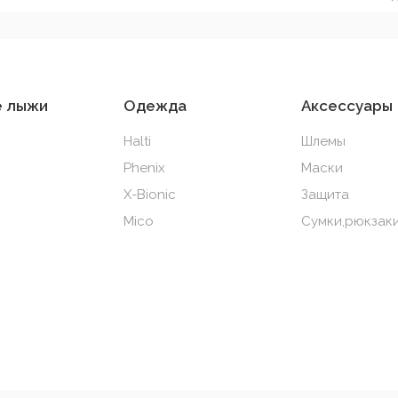
е лыжи
Одежда
Аксессуары
Halti
Шлемы
Phenix
Маски
X-Bionic
Защита
Mico
Сумки,рюкзаки