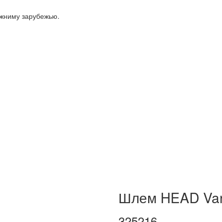
ижниму зарубежью.
Шлем HEAD Van
325216