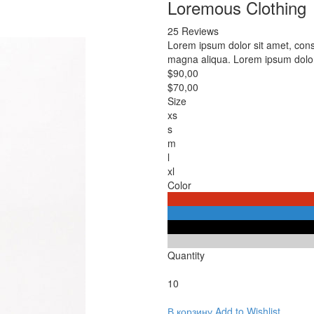
Loremous Clothing
25 Reviews
Lorem ipsum dolor sit amet, conse
magna aliqua. Lorem ipsum dolor 
$90,00
$70,00
Size
xs
s
m
l
xl
Color
Quantity
10
В корзину
Add to Wishlist