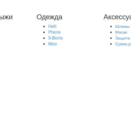
лыжи
Одежда
Аксессу
Halti
Шлемы
Phenix
Маски
X-Bionic
Защита
Mico
Сумки,р