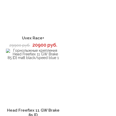
В корзину
Uvex Race+
20900 руб.
29900 руб.
В корзину
Head Freeflex 11 GW Brake
85 [D