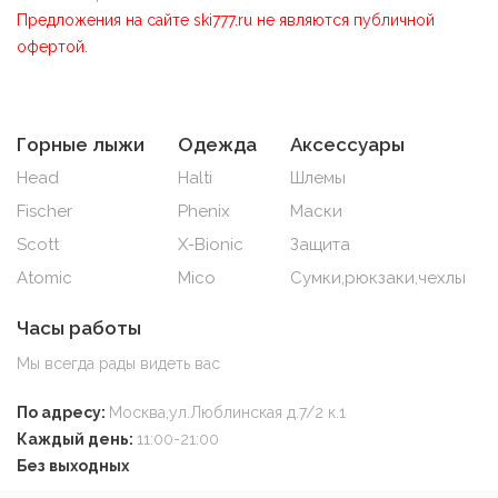
Предложения на сайте ski777.ru не являются публичной
офертой.
Горные лыжи
Одежда
Аксессуары
Head
Halti
Шлемы
Fischer
Phenix
Маски
Scott
X-Bionic
Защита
Atomic
Mico
Сумки,рюкзаки,чехлы
Часы работы
Мы всегда рады видеть вас
По адресу:
Москва,ул.Люблинская д.7/2 к.1
Каждый день:
11:00-21:00
Без выходных