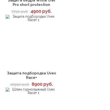
Защита бедра White Owl
Pro short protection
4900 руб.
7790 руб.
В корзину
Защита подбородка Uvex
Race+
8900 руб.
10990 руб.