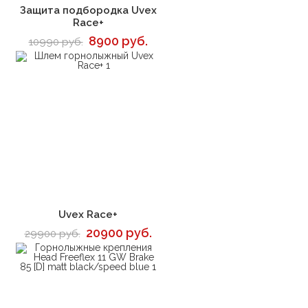
В корзину
Защита подбородка Uvex
Race+
8900 руб.
10990 руб.
В корзину
Uvex Race+
20900 руб.
29900 руб.