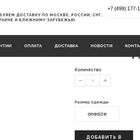
+7 (499) 177-
ЛЯЕМ ДОСТАВКУ ПО МОСКВЕ, РОССИИ, СНГ,
Шапка Buff Kni
РАИНЕ И БЛИЖНИМУ ЗАРУБЕЖЬЮ.
124242.722.10.00
АНТИИ
ОПЛАТА
ДОСТАВКА
НОВОСТИ
КОНТ
6200 р
6300 руб.
Количество
1
Размер одежды
onesize
ДОБАВИТЬ В