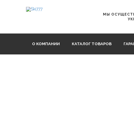
Главная
Шапки Buff
Buff Knitted Norval Pool
МЫ ОСУЩЕСТВ
УК
О КОМПАНИИ
КАТАЛОГ ТОВАРОВ
ГАР