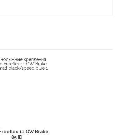
В корзину
Freeflex 11 GW Brake
85 [D