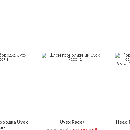
корзину
В корзину
ородка Uvex
Uvex Race+
Head 
ce+
20900 руб.