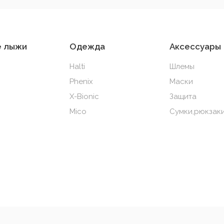
е лыжи
Одежда
Аксессуары
Halti
Шлемы
Phenix
Маски
X-Bionic
Защита
Mico
Сумки,рюкзаки