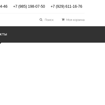
14-46
+7 (985) 198-07-50
+7 (929) 611-16-76
tted Norval Pool
Поиск
Моя корзина
АКТЫ
уб.