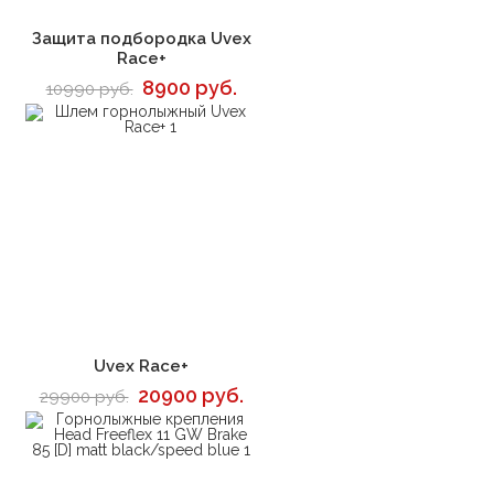
В корзину
Защита подбородка Uvex
Race+
8900 руб.
10990 руб.
В корзину
Uvex Race+
20900 руб.
29900 руб.