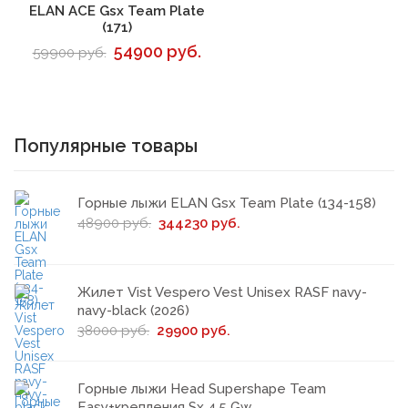
В корзину
ELAN ACE Gsx Team Plate
(171)
54900 руб.
59900 руб.
Популярные товары
Горные лыжи ELAN Gsx Team Plate (134-158)
48900 руб.
344230 руб.
Жилет Vist Vespero Vest Unisex RASF navy-
navy-black (2026)
38000 руб.
29900 руб.
Горные лыжи Head Supershape Team
Easy+крепления Sx 4.5 Gw