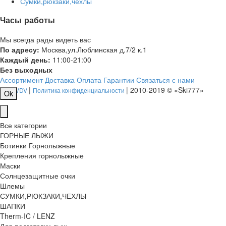
Сумки,рюкзаки,чехлы
Часы работы
Мы всегда рады видеть вас
По адресу:
Москва,ул.Люблинская д.7/2 к.1
Каждый день:
11:00-21:00
Без выходных
Ассортимент
Доставка
Оплата
Гарантии
Связаться с нами
|
| 2010-2019 © «Ski777»
WEB-VDV
Политика конфиденциальности
Ok
Все категории
ГОРНЫЕ ЛЫЖИ
Ботинки Горнолыжные
Крепления горнолыжные
Маски
Солнцезащитные очки
Шлемы
СУМКИ,РЮКЗАКИ,ЧЕХЛЫ
ШАПКИ
Therm-IC / LENZ
Для подготовки лыж