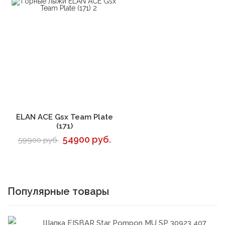
В корзину
ELAN ACE Gsx Team Plate
(171)
54900 руб.
59900 руб.
Популярные товары
Шапка EISBAR Star Pompon MU SP 30923 407