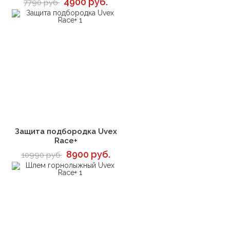
4900 руб.
7790 руб.
В корзину
Защита подбородка Uvex
Race+
8900 руб.
10990 руб.