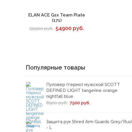
В корзину
ELAN ACE Gsx Team Plate
(171)
54900 руб.
59900 руб.
Популярные товары
Пуловер (термо) мужской SCOTT
DEFINED LIGHT tangerine orange
nightfall blue
8900 руб.
7500 руб.
Защита рук Shred Arm Guards Grey/Rus
- L