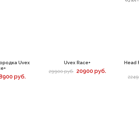
корзину
В корзину
ородка Uvex
Uvex Race+
Head 
ce+
20900 руб.
29900 руб.
8900 руб.
2249