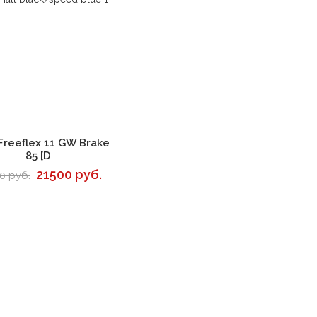
В корзину
Freeflex 11 GW Brake
85 [D
21500 руб.
0 руб.