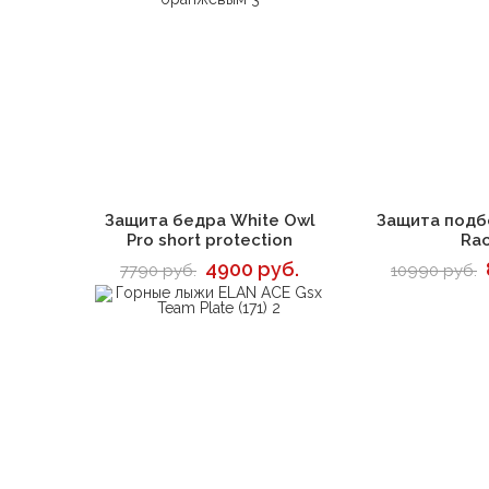
В корзину
В 
Защита бедра White Owl
Защита подб
Pro short protection
Ra
4900 руб.
7790 руб.
10990 руб.