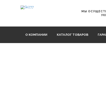
Главная
Напильники, Инструменты,Тиски
Holmenkol
МЫ ОСУЩЕСТВ
УК
О КОМПАНИИ
КАТАЛОГ ТОВАРОВ
ГАР