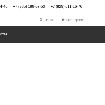
14-46
+7 (985) 198-07-50
+7 (929) 611-16-76
вой стенки Holmenkol
Поиск
Моя корзина
Planer
АКТЫ