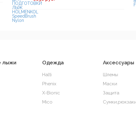
е лыжи
Одежда
Аксессуары
Halti
Шлемы
Phenix
Маски
X-Bionic
Защита
Mico
Сумки,рюкзаки