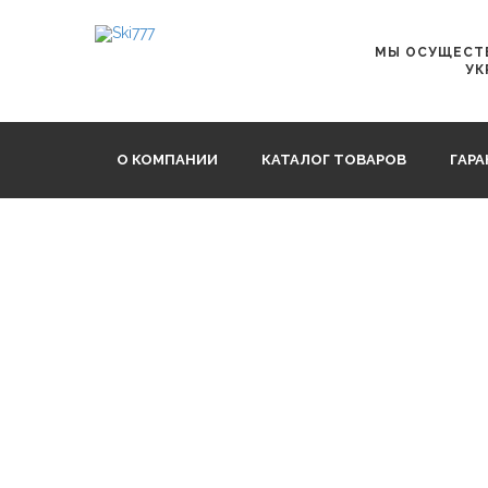
Главная
WAXX
МУЖСКИЕ ДЛИННЫЕ ПЛЯЖНЫЕ ШО
МЫ ОСУЩЕСТВ
УК
О КОМПАНИИ
КАТАЛОГ ТОВАРОВ
ГАР