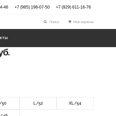
14-46
+7 (985) 198-07-50
+7 (929) 611-16-76
ЛИННЫЕ ПЛЯЖНЫЕ
Поиск
Моя корзина
X
АКТЫ
уб.
/50
L/52
XL/54
/46