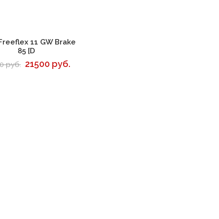
В корзину
Freeflex 11 GW Brake
85 [D
21500 руб.
0 руб.