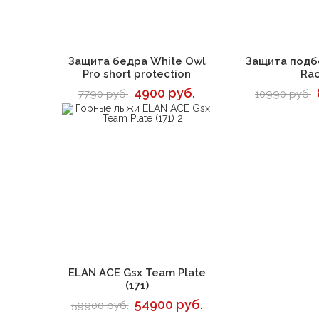
В корзину
В 
Защита бедра White Owl
Защита подб
Pro short protection
Ra
4900 руб.
7790 руб.
10990 руб.
В корзину
ELAN ACE Gsx Team Plate
(171)
54900 руб.
59900 руб.