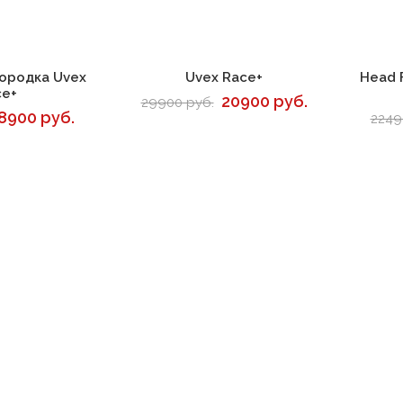
корзину
В корзину
ородка Uvex
Uvex Race+
Head 
ce+
20900 руб.
29900 руб.
8900 руб.
2249