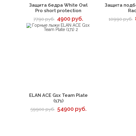
В корзину
В 
Защита бедра White Owl
Защита подб
Pro short protection
Ra
4900 руб.
7790 руб.
10990 руб.
В корзину
ELAN ACE Gsx Team Plate
(171)
54900 руб.
59900 руб.