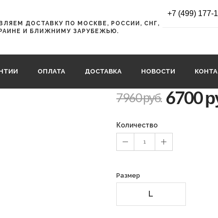
lash Mirror
+7 (499) 177-
ЛЯЕМ ДОСТАВКУ ПО МОСКВЕ, РОССИИ, СНГ,
Маска CEBE ST
РАИНЕ И БЛИЖНИМУ ЗАРУБЕЖЬЮ.
Yellow Flash M
CBG50
АНТИИ
ОПЛАТА
ДОСТАВКА
НОВОСТИ
КОНТ
6700 р
7960 руб.
Количество
1
Размер
L