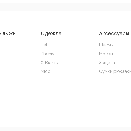
е лыжи
Одежда
Аксессуары
Halti
Шлемы
Phenix
Маски
X-Bionic
Защита
Mico
Сумки,рюкзаки