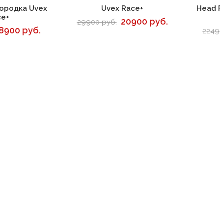
корзину
В корзину
ородка Uvex
Uvex Race+
Head 
ce+
20900 руб.
29900 руб.
8900 руб.
2249