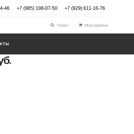
14-46
+7 (985) 198-07-50
+7 (929) 611-16-76
RIKER L Black Stripes
Поиск
Моя корзина
irror
АКТЫ
уб.