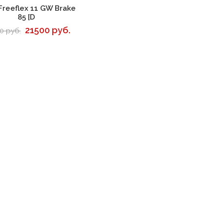
В корзину
Freeflex 11 GW Brake
85 [D
21500 руб.
0 руб.