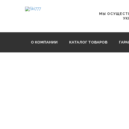
Главная
CEBE
CEBE STRIKER L Black Stripes Yellow F
МЫ ОСУЩЕСТВ
УК
О КОМПАНИИ
КАТАЛОГ ТОВАРОВ
ГАР