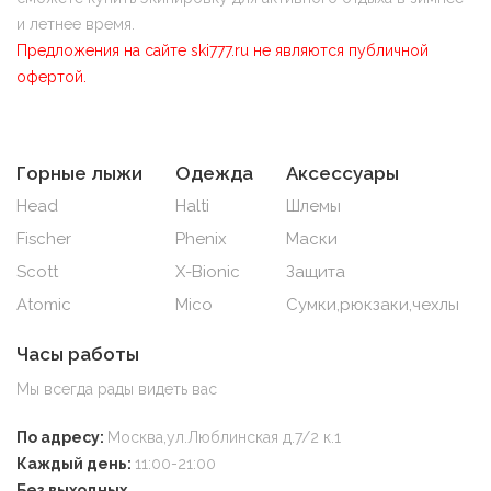
и летнее время.
Предложения на сайте ski777.ru не являются публичной
офертой.
Горные лыжи
Одежда
Аксессуары
Head
Halti
Шлемы
Fischer
Phenix
Маски
Scott
X-Bionic
Защита
Atomic
Mico
Сумки,рюкзаки,чехлы
Часы работы
Мы всегда рады видеть вас
По адресу:
Москва,ул.Люблинская д.7/2 к.1
Каждый день:
11:00-21:00
Без выходных