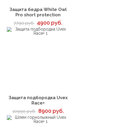
В корзину
Защита бедра White Owl
Pro short protection
4900 руб.
7790 руб.
В корзину
Защита подбородка Uvex
Race+
8900 руб.
10990 руб.