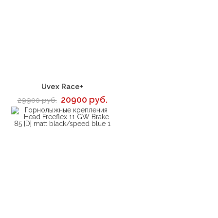
В корзину
Uvex Race+
20900 руб.
29900 руб.