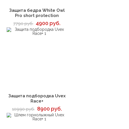
В корзину
Защита бедра White Owl
Pro short protection
4900 руб.
7790 руб.
В корзину
Защита подбородка Uvex
Race+
8900 руб.
10990 руб.