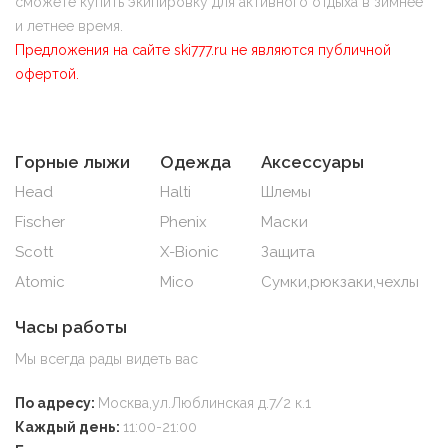
сможете купить экипировку для активного отдыха в зимнее
и летнее время.
Предложения на сайте ski777.ru не являются публичной
офертой.
Горные лыжи
Одежда
Аксессуары
Head
Halti
Шлемы
Fischer
Phenix
Маски
Scott
X-Bionic
Защита
Atomic
Mico
Сумки,рюкзаки,чехлы
Часы работы
Мы всегда рады видеть вас
По адресу:
Москва,ул.Люблинская д.7/2 к.1
Каждый день:
11:00-21:00