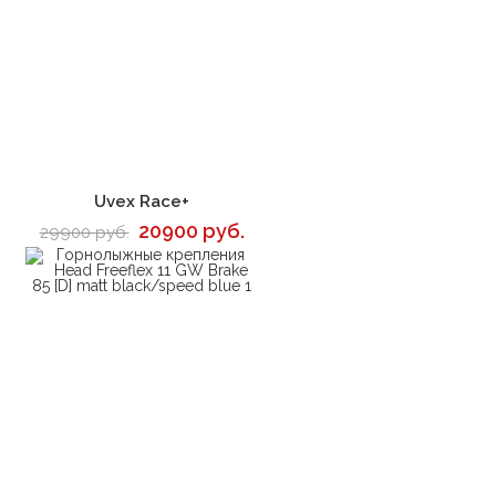
В корзину
Uvex Race+
20900 руб.
29900 руб.