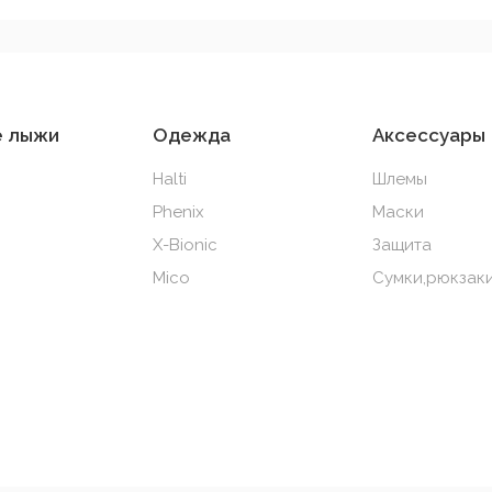
е лыжи
Одежда
Аксессуары
Halti
Шлемы
Phenix
Маски
X-Bionic
Защита
Mico
Сумки,рюкзаки