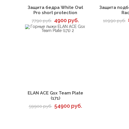
В корзину
В 
Защита бедра White Owl
Защита подб
Pro short protection
Ra
4900 руб.
7790 руб.
10990 руб.
В корзину
ELAN ACE Gsx Team Plate
(171)
54900 руб.
59900 руб.