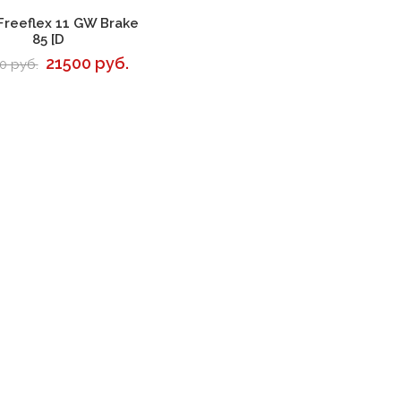
В корзину
Freeflex 11 GW Brake
85 [D
21500 руб.
0 руб.