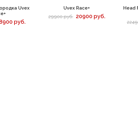
корзину
В корзину
ородка Uvex
Uvex Race+
Head 
ce+
20900 руб.
29900 руб.
8900 руб.
2249