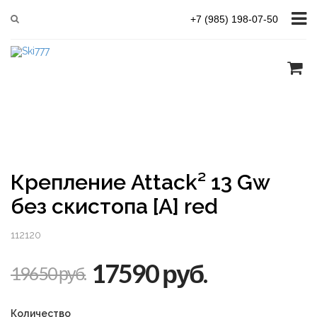
Главная
Серия FREE-SKI
Attack² 13 Gw без скистопа [А] red
+7 (985) 198-07-50
Крепление Attack² 13 Gw
без скистопа [А] red
112120
17590 руб.
19650 руб.
Количество