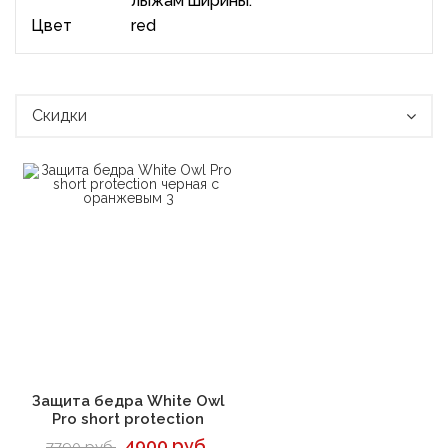
лыжам ширины.
Цвет
red
Скидки
В корзину
Защита бедра White Owl
Pro short protection
4900 руб.
7790 руб.