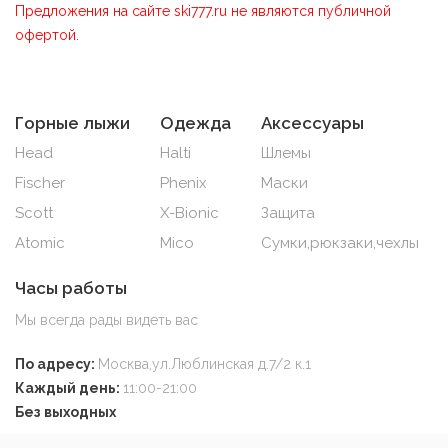
Предложения на сайте ski777.ru не являются публичной
офертой.
Горные лыжи
Одежда
Аксессуары
Head
Halti
Шлемы
Fischer
Phenix
Маски
Scott
X-Bionic
Защита
Atomic
Mico
Сумки,рюкзаки,чехлы
Часы работы
Мы всегда рады видеть вас
По адресу:
Москва,ул.Люблинская д.7/2 к.1
Каждый день:
11:00-21:00
Без выходных