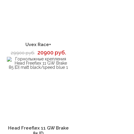
В корзину
Uvex Race+
20900 руб.
29900 руб.
В корзину
Head Freeflex 11 GW Brake
85 [D