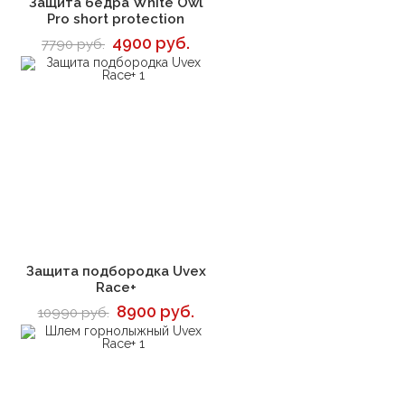
Защита бедра White Owl
Pro short protection
4900 руб.
7790 руб.
В корзину
Защита подбородка Uvex
Race+
8900 руб.
10990 руб.