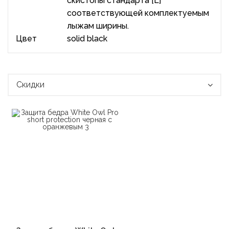
скистопы стандарта [L]
соответствующей комплектуемым
лыжам ширины.
Цвет
solid black
Скидки
В корзину