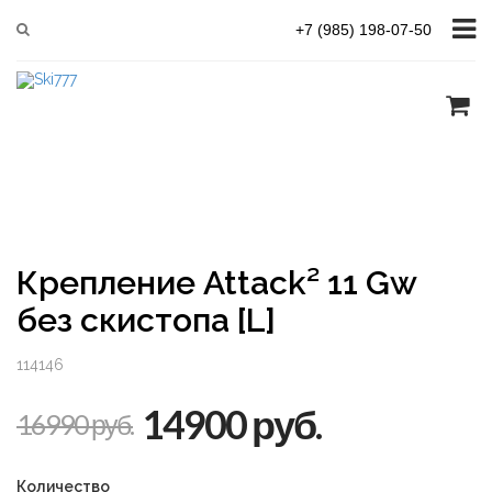
Главная
Серия FREE-SKI
Attack² 11 Gw без скистопа [L]
+7 (985) 198-07-50
Крепление Attack² 11 Gw
без скистопа [L]
114146
14900 руб.
16990 руб.
Количество