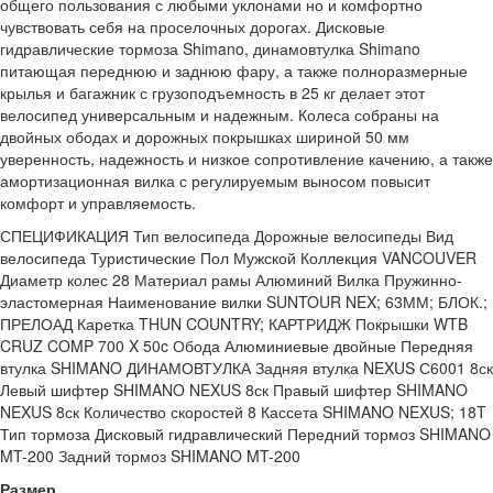
общего пользования с любыми уклонами но и комфортно
чувствовать себя на проселочных дорогах. Дисковые
гидравлические тормоза Shimano, динамовтулка Shimano
питающая переднюю и заднюю фару, а также полноразмерные
крылья и багажник с грузоподъемность в 25 кг делает этот
велосипед универсальным и надежным. Колеса собраны на
двойных ободах и дорожных покрышках шириной 50 мм
уверенность, надежность и низкое сопротивление качению, а также
амортизационная вилка с регулируемым выносом повысит
комфорт и управляемость.
СПЕЦИФИКАЦИЯ Тип велосипеда Дорожные велосипеды Вид
велосипеда Туристические Пол Мужской Коллекция VANCOUVER
Диаметр колес 28 Материал рамы Алюминий Вилка Пружинно-
эластомерная Наименование вилки SUNTOUR NEX; 63ММ; БЛОК.;
ПРЕЛОАД Каретка THUN COUNTRY; КАРТРИДЖ Покрышки WTB
CRUZ COMP 700 X 50c Обода Алюминиевые двойные Передняя
втулка SHIMANO ДИНАМОВТУЛКА Задняя втулка NEXUS С6001 8ск
Левый шифтер SHIMANO NEXUS 8ск Правый шифтер SHIMANO
NEXUS 8ск Количество скоростей 8 Кассета SHIMANO NEXUS; 18T
Тип тормоза Дисковый гидравлический Передний тормоз SHIMANO
MT-200 Задний тормоз SHIMANO MT-200
Размер