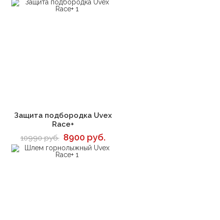
В корзину
Защита подбородка Uvex
Race+
8900 руб.
10990 руб.