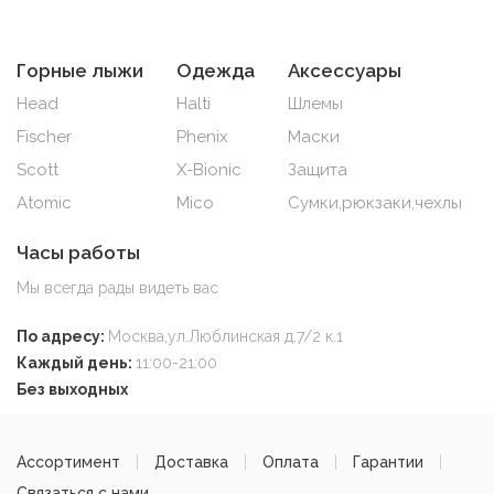
Горные лыжи
Одежда
Аксессуары
Head
Halti
Шлемы
Fischer
Phenix
Маски
Scott
X-Bionic
Защита
Atomic
Mico
Сумки,рюкзаки,чехлы
Часы работы
Мы всегда рады видеть вас
По адресу:
Москва,ул.Люблинская д.7/2 к.1
Каждый день:
11:00-21:00
Без выходных
Ассортимент
Доставка
Оплата
Гарантии
Связаться с нами