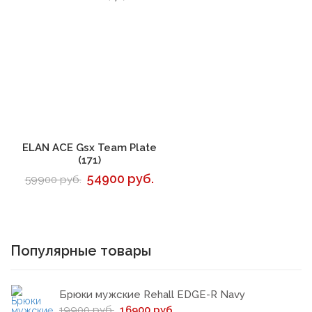
В корзину
ELAN ACE Gsx Team Plate
(171)
54900 руб.
59900 руб.
Популярные товары
Брюки мужские Rehall EDGE-R Navy
19900 руб.
16900 руб.