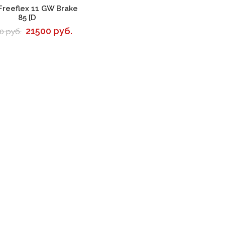
В корзину
Freeflex 11 GW Brake
85 [D
21500 руб.
0 руб.