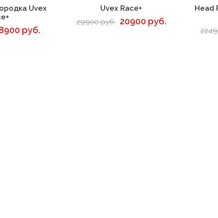
корзину
В корзину
ородка Uvex
Uvex Race+
Head 
ce+
20900 руб.
29900 руб.
8900 руб.
2249