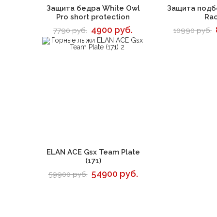
В корзину
В 
Защита бедра White Owl
Защита подб
Pro short protection
Ra
4900 руб.
7790 руб.
10990 руб.
В корзину
ELAN ACE Gsx Team Plate
(171)
54900 руб.
59900 руб.