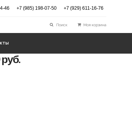
14-46
+7 (985) 198-07-50
+7 (929) 611-16-76
 FISCHER XTR RANGER
Поиск
Моя корзина
0 PR
АКТЫ
 руб.