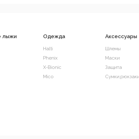
е лыжи
Одежда
Аксессуары
Halti
Шлемы
Phenix
Маски
X-Bionic
Защита
Mico
Сумки,рюкзаки