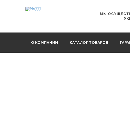
Главная
Фрирайд
FISCHER XTR RANGER TWIN + RSW
МЫ ОСУЩЕСТВ
УК
О КОМПАНИИ
КАТАЛОГ ТОВАРОВ
ГАР