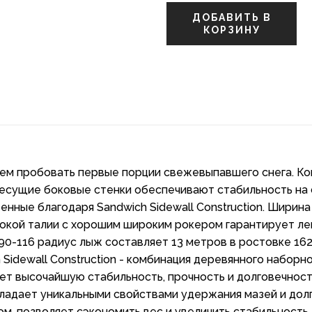
ДОБАВИТЬ В
КОРЗИНУ
ием пробовать первые порции свежевыпавшего снега. Ко
несущие боковые стенки обеспечивают стабильность на 
нные благодаря Sandwich Sidewall Construction. Ширина
окой талии с хорошим широким рокером гарантирует лег
90-116 радиус лыж составляет 13 метров в ростовке 162
 Sidewall Construction - комбинация деревянного набор
т высочайшую стабильность, прочность и долговечность.
адает уникальными свойствами удержания мазей и долго
м, позволяет сэкономить вес и увеличить стабильность 