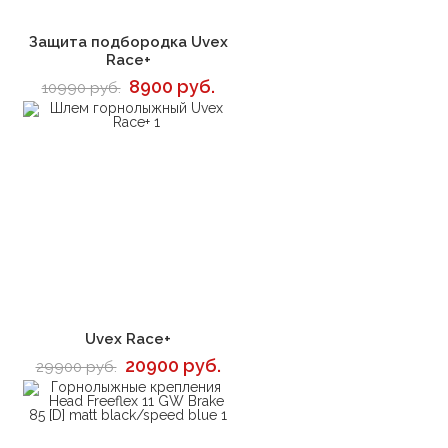
В корзину
Защита подбородка Uvex
Race+
8900 руб.
10990 руб.
В корзину
Uvex Race+
20900 руб.
29900 руб.