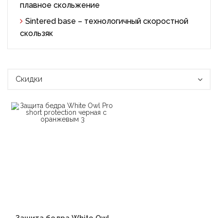
плавное скольжение
Sintered base – технологичный скоростной
скользяк
Скидки
В корзину