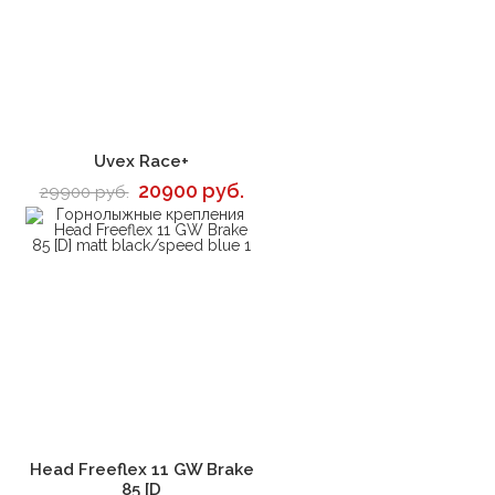
В корзину
Uvex Race+
20900 руб.
29900 руб.
В корзину
Head Freeflex 11 GW Brake
85 [D