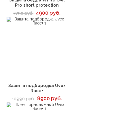
Защита бедра White Owl
Pro short protection
4900 руб.
7790 руб.
В корзину
Защита подбородка Uvex
Race+
8900 руб.
10990 руб.