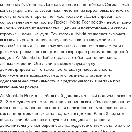
сердечник бук/тополь. Легкость и идеальная гибкость Carbon Tech -
конструкция с использованием плетения из карбоновых волокон с
исключительной торсионной жесткостью и сбалансированным
сопротивлением на прогиб Rocker Hybrid Technology - необычайно
широкий спектр возможностей. Целина и подготовленный склон -
короткие и длинные дуги. Технология Hybrid позволяет включать и
выключать рокер, меняя поведение лыжи в зависимости от
условий катания. По вашему желанию лыжа переключается из
режима агрессивного спортивного карвера в режим полноценной
модели All Mountain. Любые трассы, любое состояние снега,
любые скорости. Эти лыжи в каждом спуске будут
демонстрировать, что такое настоящая универсальность.
Великолепные возможности для спортивного карвинга и
одновременно стабильность и предсказуемость в целине при
включенном рокере
All Mountain Rocker - небольшой дополнительный подъем носка на
2 - 3 мм существенно меняет поведение лыжи: сбалансированное
плавное выполнение поворотов и великолепная маневринность,
как на подготовленных склонах, так и в целине. Ранний подъем
носка лыжи обеспечивает лучшее поведение в целине и
дополнительную маневренность на подготовленном склоне за счет
уменьшения эффективной контактной длины лыжи Особое