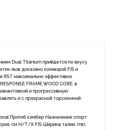
ием Dual Тitanium прийдется по вкусу
тих лыж доказано командой FIS и
ия RST максимально эффективно
ик RESPONSE FRAME WOOD CORE, в
закантовкой и прогрессивную
равлять и с прекрасной торсионной
ional Прогиб кэмбер Назначение спорт
ия, см Н/Т/Х FIS Ширина талии, min,