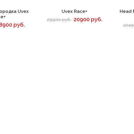
корзину
В корзину
ородка Uvex
Uvex Race+
Head 
ce+
20900 руб.
29900 руб.
8900 руб.
2249