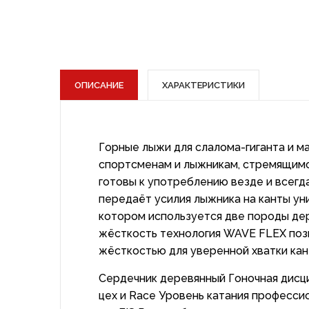
ОПИСАНИЕ
ХАРАКТЕРИСТИКИ
Горные лыжи для слалома-гиганта и ма
спортсменам и лыжникам, стремящимс
готовы к употреблению везде и всегд
передаёт усилия лыжника на канты 
котором используется две породы де
жёсткость технология WAVE FLEX позв
жёсткостью для уверенной хватки ка
Сердечник деревянный Гоночная дисци
цех и Race Уровень катания професси