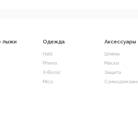
е лыжи
Одежда
Аксессуары
Halti
Шлемы
Phenix
Маски
X-Bionic
Защита
Mico
Сумки,рюкзаки