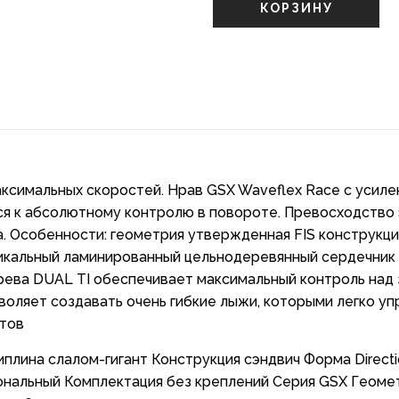
КОРЗИНУ
ксимальных скоростей. Нрав GSX Waveflex Race с усилен
я к абсолютному контролю в повороте. Превосходство э
а. Особенности: геометрия утвержденная FIS конструкц
уникальный ламинированный цельнодеревянный сердечн
рева DUAL TI обеспечивает максимальный контроль над 
оляет создавать очень гибкие лыжи, которыми легко уп
нтов
плина слалом-гигант Конструкция сэндвич Форма Direct
ональный Комплектация без креплений Серия GSX Геометр