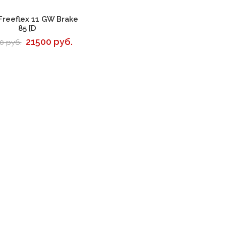
В корзину
Freeflex 11 GW Brake
85 [D
21500 руб.
0 руб.