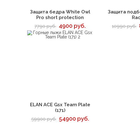
В корзину
В 
Защита бедра White Owl
Защита подб
Pro short protection
Ra
4900 руб.
7790 руб.
10990 руб.
В корзину
ELAN ACE Gsx Team Plate
(171)
54900 руб.
59900 руб.