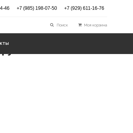
14-46
+7 (985) 198-07-50
+7 (929) 611-16-76
ELAN GSX WC Plate
Поиск
Моя корзина
АКТЫ
 руб.