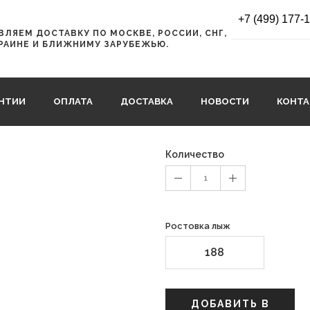
+7 (499) 177-
ЛЯЕМ ДОСТАВКУ ПО МОСКВЕ, РОССИИ, СНГ,
Горные лыжи 
РАИНЕ И БЛИЖНИМУ ЗАРУБЕЖЬЮ.
AABCWZ17
АНТИИ
ОПЛАТА
ДОСТАВКА
НОВОСТИ
КОНТ
58500
77880 руб.
Количество
1
Ростовка лыж
188
ДОБАВИТЬ В