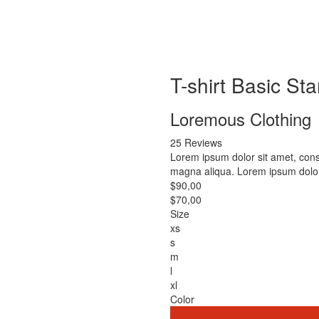
T-shirt Basic St
Loremous Clothing
25 Reviews
Lorem ipsum dolor sit amet, conse
magna aliqua. Lorem ipsum dolor 
$90,00
$70,00
Size
xs
s
m
l
xl
Color