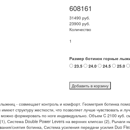
608161
31490 руб.
23900 руб.
Количество
1
Размер ботинок горные лыж
23.5
24.0
24.5
25.0
Добавить в корзину
лыжниц - совмещает контроль и комфорт. Геометрия ботинка помо
имеют структуру жесткости, что позволяет лучше чувствовать и лучш
можно формировать по ноге индивидуально. Объем C 2100 куб. см. 
1), Система Double Power Levers на верхних клипсах (2), Рычаги 
евания/снятия ботинка, Система усиления передачи усилия Duo Fle