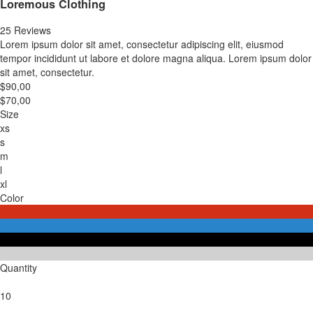
Loremous Clothing
25 Reviews
Lorem ipsum dolor sit amet, consectetur adipiscing elit, eiusmod
tempor incididunt ut labore et dolore magna aliqua. Lorem ipsum dolor
sit amet, consectetur.
$90,00
$70,00
Size
xs
s
m
l
xl
Color
Quantity
10