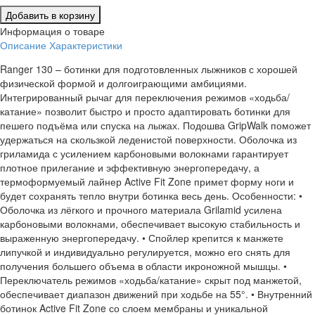
Добавить в корзину
Информация о товаре
Описание
Характеристики
Ranger 130 – ботинки для подготовленных лыжников с хорошей
физической формой и долгоиграющими амбициями.
Интегрированный рычаг для переключения режимов «ходьба/
катание» позволит быстро и просто адаптировать ботинки для
пешего подъёма или спуска на лыжах. Подошва GripWalk поможет
удержаться на скользкой леденистой поверхности. Оболочка из
гриламида с усилением карбоновыми волокнами гарантирует
плотное прилегание и эффективную энергопередачу, а
термоформуемый лайнер Active Fit Zone примет форму ноги и
будет сохранять тепло внутри ботинка весь день. Особенности: •
Оболочка из лёгкого и прочного материала Grilamid усилена
карбоновыми волокнами, обеспечивает высокую стабильность и
выраженную энергопередачу. • Спойлер крепится к манжете
липучкой и индивидуально регулируется, можно его снять для
получения большего объема в области икроножной мышцы. •
Переключатель режимов «ходьба/катание» скрыт под манжетой,
обеспечивает диапазон движений при ходьбе на 55°. • Внутренний
ботинок Active Fit Zone со слоем мембраны и уникальной