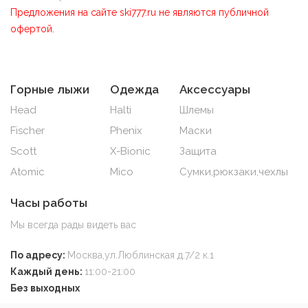
Предложения на сайте ski777.ru не являются публичной
офертой.
Горные лыжи
Одежда
Аксессуары
Head
Halti
Шлемы
Fischer
Phenix
Маски
Scott
X-Bionic
Защита
Atomic
Mico
Сумки,рюкзаки,чехлы
Часы работы
Мы всегда рады видеть вас
По адресу:
Москва,ул.Люблинская д.7/2 к.1
Каждый день:
11:00-21:00
Без выходных