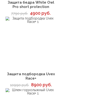
В корзину
Защита бедра White Owl
Pro short protection
4900 руб.
7790 руб.
В корзину
Защита подбородка Uvex
Race+
8900 руб.
10990 руб.