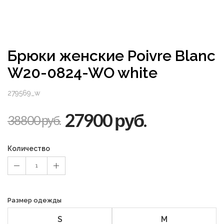
Брюки женские Poivre Blanc
W20-0824-WO white
279569_w
27900 руб.
38800 руб.
Количество
1
Размер одежды
S
M