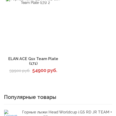
В корзину
ELAN ACE Gsx Team Plate
(171)
54900 руб.
59900 руб.
Популярные товары
Горные лыжи Head Worldcup i.GS RD JR TEAM +