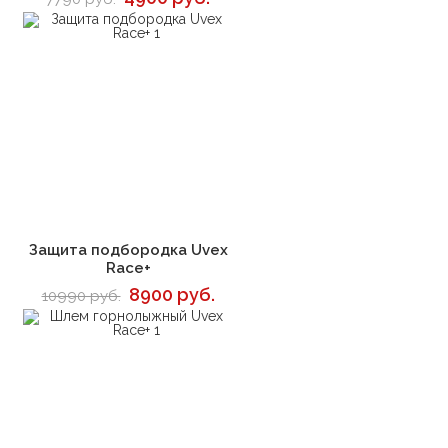
В корзину
Защита подбородка Uvex
Race+
8900 руб.
10990 руб.