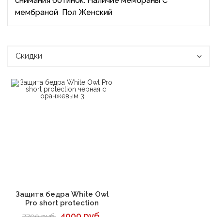
снимания ботинок. Наличие мембраны С
мембраной Пол Женский
Скидки
В корзину
Защита бедра White Owl
Pro short protection
4900 руб.
7790 руб.