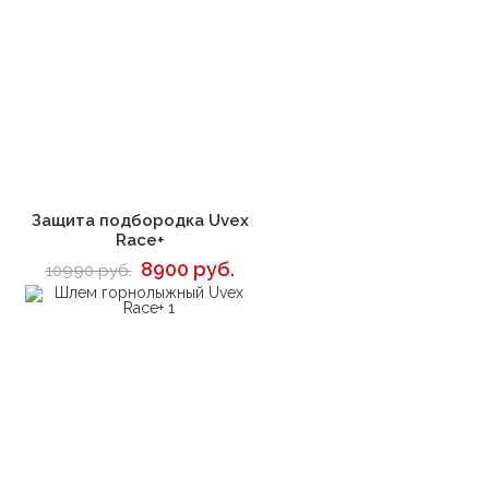
В корзину
Защита подбородка Uvex
Race+
8900 руб.
10990 руб.