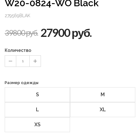
W20-0824-WO Black
279569BLAK
27900 руб.
39800 руб.
Количество
1
Размер одежды
S
M
L
XL
XS