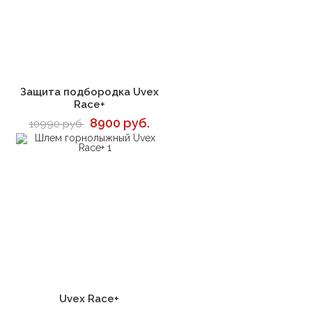
В корзину
Защита подбородка Uvex
Race+
8900 руб.
10990 руб.
В корзину
Uvex Race+