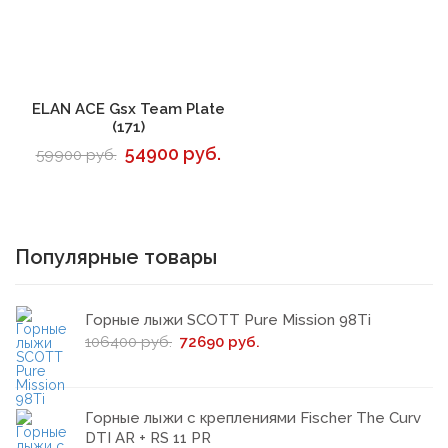
В корзину
ELAN ACE Gsx Team Plate
(171)
54900 руб.
59900 руб.
Популярные товары
Горные лыжи SCOTT Pure Mission 98Ti
106400 руб.
72690 руб.
Горные лыжи с креплениями Fischer The Curv
DTI AR + RS 11 PR